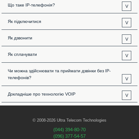
Що таке IP-телефонія?
V
Як підключитися
V
Як дзвонити
V
Як сплачувати
V
Чи можна здійснювати та приймати дзвінки без IP-
телефонів?
V
Докладніше про технологію VOIP
V
© 2008-2026 Ultra Telecom Technologies
(044) 394-80-70
(096) 377-54-57