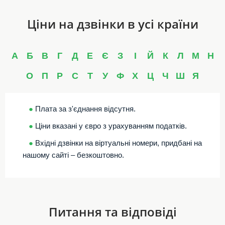
Ціни на дзвінки в усі країни
А
Б
В
Г
Д
Е
Є
З
І
Й
К
Л
М
Н
О
П
Р
С
Т
У
Ф
Х
Ц
Ч
Ш
Я
●
Плата за з'єднання відсутня.
●
Ціни вказані у євро з урахуванням податків.
●
Вхідні дзвінки на віртуальні номери, придбані на
нашому сайті – безкоштовно.
Питання та відповіді