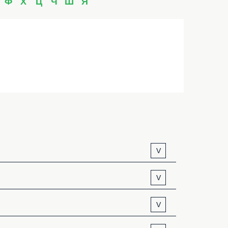
Ф
Х
Ц
Ч
Ш
Я
V
V
V