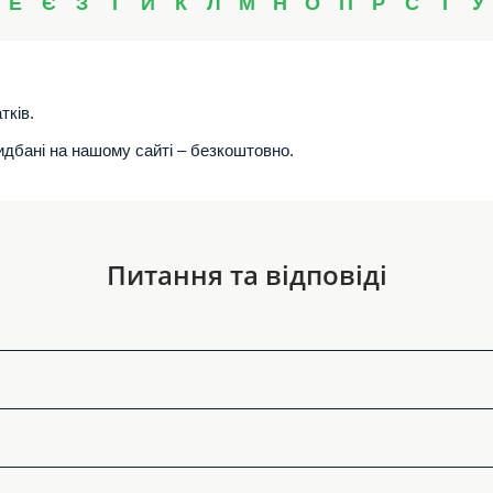
Е
Є
З
І
Й
К
Л
М
Н
О
П
Р
С
Т
У
тків.
ридбані на нашому сайті – безкоштовно.
Питання та відповіді