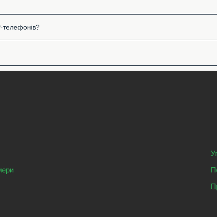
P-телефонів?
У
мери
П
П