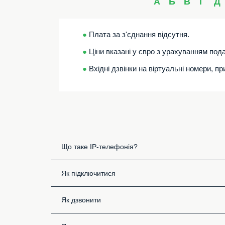
А
Б
В
Г
Д
●
Плата за з'єднання відсутня.
●
Ціни вказані у євро з урахуванням пода
●
Вхідні дзвінки на віртуальні номери, п
Що таке IP-телефонія?
Як підключитися
Як дзвонити