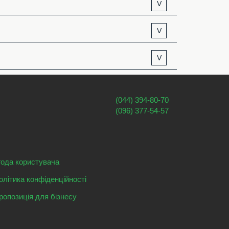
V
V
V
(044) 394-80-70
(096) 377-54-57
года користувача
олітика конфіденційності
ропозиція для бізнесу