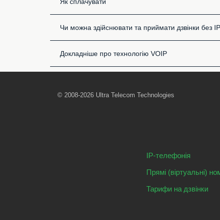
Як сплачувати
Чи можна здійснювати та приймати дзвінки без I
Докладніше про технологію VOIP
© 2008-2026 Ultra Telecom Technologies
IP-телефонія
Прямі (віртуальні) но
Тарифи на дзвінки