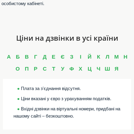
особистому кабінеті.
Ціни на дзвінки в усі країни
А
Б
В
Г
Д
Е
Є
З
І
Й
К
Л
М
Н
О
П
Р
С
Т
У
Ф
Х
Ц
Ч
Ш
Я
●
Плата за з'єднання відсутня.
●
Ціни вказані у євро з урахуванням податків.
●
Вхідні дзвінки на віртуальні номери, придбані на
нашому сайті – безкоштовно.