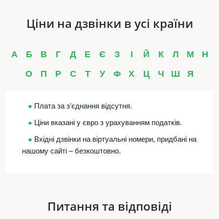
Ціни на дзвінки в усі країни
А
Б
В
Г
Д
Е
Є
З
І
Й
К
Л
М
Н
О
П
Р
С
Т
У
Ф
Х
Ц
Ч
Ш
Я
●
Плата за з'єднання відсутня.
●
Ціни вказані у євро з урахуванням податків.
●
Вхідні дзвінки на віртуальні номери, придбані на
нашому сайті – безкоштовно.
Питання та відповіді