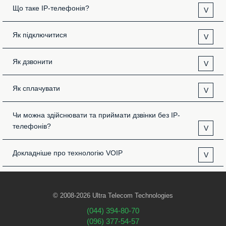
Що таке IP-телефонія?
V
Як підключитися
V
Як дзвонити
V
Як сплачувати
V
Чи можна здійснювати та приймати дзвінки без IP-
телефонів?
V
Докладніше про технологію VOIP
V
© 2008-2026 Ultra Telecom Technologies
(044) 394-80-70
(096) 377-54-57