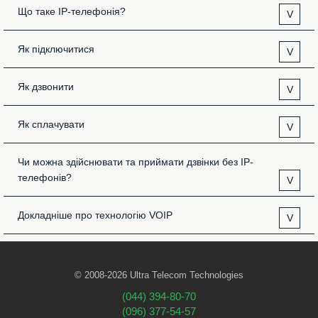
Що таке IP-телефонія?
V
Як підключитися
V
Як дзвонити
V
Як сплачувати
V
Чи можна здійснювати та приймати дзвінки без IP-
телефонів?
V
Докладніше про технологію VOIP
V
© 2008-2026 Ultra Telecom Technologies
(044) 394-80-70
(096) 377-54-57