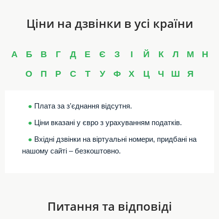
Ціни на дзвінки в усі країни
А
Б
В
Г
Д
Е
Є
З
І
Й
К
Л
М
Н
О
П
Р
С
Т
У
Ф
Х
Ц
Ч
Ш
Я
●
Плата за з'єднання відсутня.
●
Ціни вказані у євро з урахуванням податків.
●
Вхідні дзвінки на віртуальні номери, придбані на
нашому сайті – безкоштовно.
Питання та відповіді